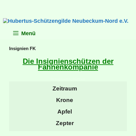
Zum
Inhalt
springen
Menü
Insignien FK
Die Insignienschützen der
Fahnenkompanie
Insignienschützen
Zeitraum
Krone
Apfel
Zepter