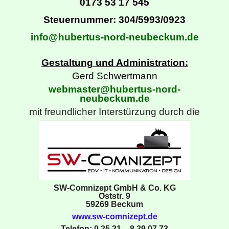
0173 53 17 545
Steuernummer: 304/5993/0923
info@hubertus-nord-neubeckum.de
Gestaltung und Administration:
Gerd Schwertmann
webmaster@hubertus-nord-
neubeckum.de
mit freundlicher Interstürzung durch die
SW-Comnizept GmbH & Co. KG
Oststr. 9
59269 Beckum
www.sw-comnizept.de
Telefon: 0 25 21 – 8 29 07 73